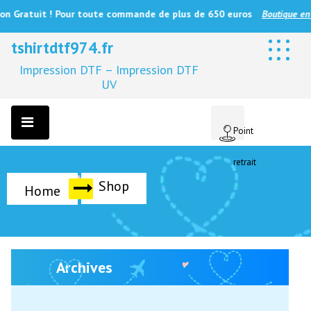
Gratuit ! Pour toute commande de plus de 650 euros
Boutique en lign
tshirtdtf974.fr
Impression DTF – Impression DTF
UV
Point
retrait
Shop
Home
Archives