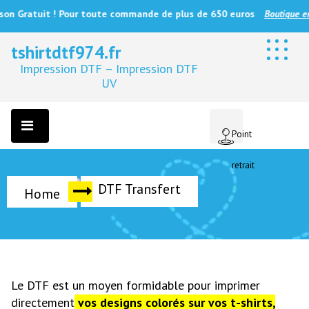
n Gratuit ! Pour toute commande de plus de 650 euros
Boutique en li
tshirtdtf974.fr
Impression DTF – Impression DTF
UV
Point
retrait
DTF Transfert
Home
Le DTF est un moyen formidable pour imprimer
directement
vos designs colorés sur vos t-shirts,