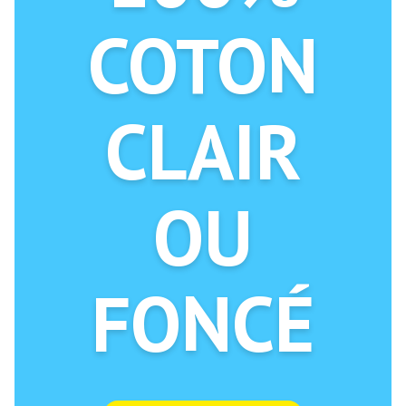
COTON
CLAIR
OU
FONCÉ