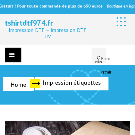
t ! Pour toute commande de plus de 650 euros
Boutique en ligne
tshirtdtf974.fr
Impression DTF – Impression DTF
UV
Point
retrait
Impression étiquettes
Home