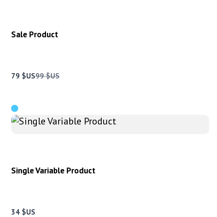
Sale Product
Compare
79 $US
99 $US
to
Single Variable Product
34 $US